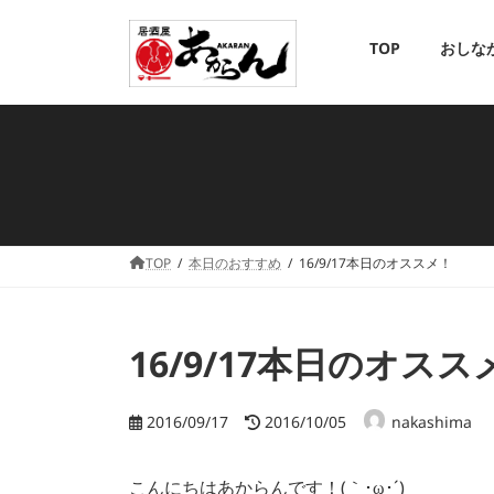
コ
ナ
ン
ビ
TOP
おしな
テ
ゲ
ン
ー
ツ
シ
へ
ョ
ス
ン
TOP
本日のおすすめ
16/9/17本日のオススメ！
キ
に
ッ
移
プ
動
16/9/17本日のオスス
最
2016/09/17
2016/10/05
nakashima
終
更
こんにちはあからんです！(｀･ω･´)ゞ