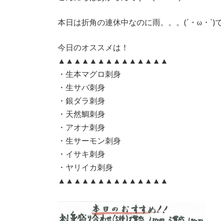
新
本日は折角の連休中なのに雨。。。(´・ω・`
日
時
今日のオススメは！
:
▲▲▲▲▲▲▲▲▲▲▲▲▲▲
・生本マグロ刺身
・生サバ刺身
・銀ダラ刺身
・天然鯛刺身
・アオナ刺身
・生サーモン刺身
・イサキ刺身
・ヤリイカ刺身
▲▲▲▲▲▲▲▲▲▲▲▲▲▲