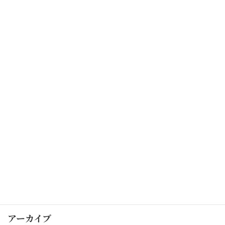
本日のおすすめ
2018/08/13
本日のオススメ！！
本日のおすすめ
2018/08/03
カテゴリー
お知らせ
未分類
本日のおすすめ
アーカイブ